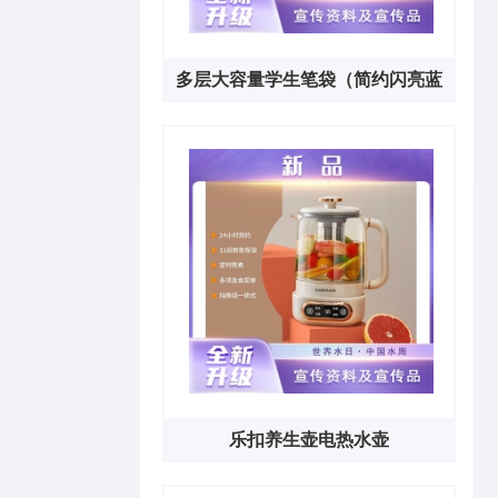
多层大容量学生笔袋（简约闪亮蓝
色）
乐扣养生壶电热水壶