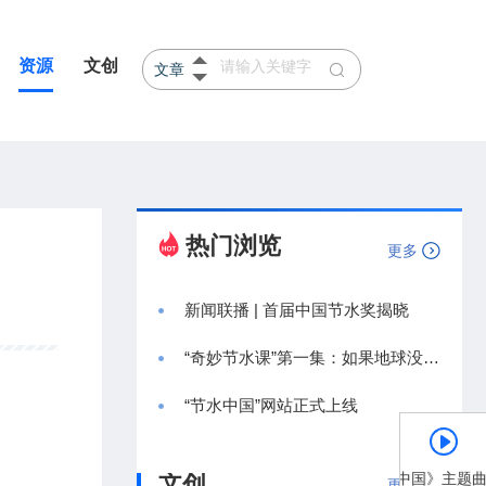
资源
文创
文章
产品
河北
山东
热门浏览
更多
新闻联播 | 首届中国节水奖揭晓
“奇妙节水课”第一集：如果地球没有水
“节水中国”网站正式上线
文创
《节水中国》主题曲
更多