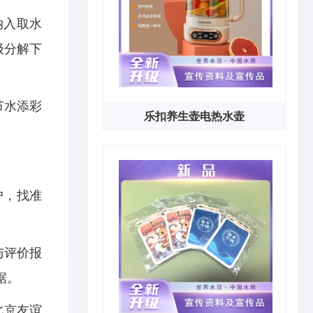
纳入取水
级分解下
节水添彩
乐扣养生壶电热水壶
户，找准
与评价报
据。
北京友谊