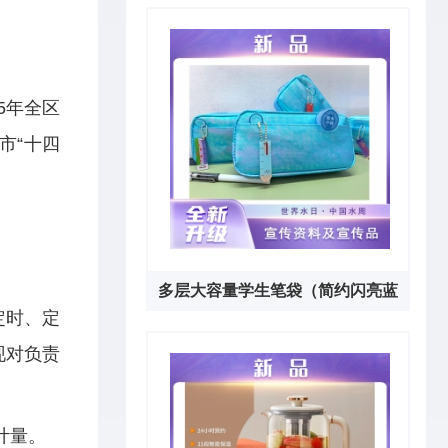
套）
5年全区
市“十四
。
多层大容量学生笔袋（简约闪亮蓝
定时、定
色）
现对负责
计量。