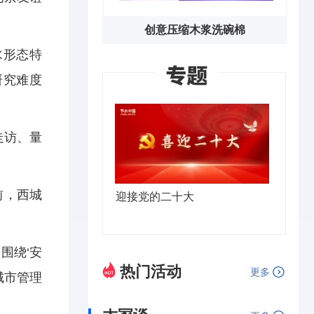
创意压缩木浆洗碗棉
水形态特
研究难度
走访、量
前，西城
迎接党的二十大
围绕‘安
热门活动
更多
城市管理