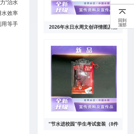
力”治水
用水效率
回到
利用等手
顶部
2026年水日水周文创详情图及征
订通知下载链接
“节水进校园”学生考试套装（8件