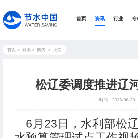
首页
资讯
行业
专
首页
>
资讯
>
国内
>
正文
松辽委调度推进辽
时间：2026-06-29
6月23日，水利部松
水预算管理试点工作视