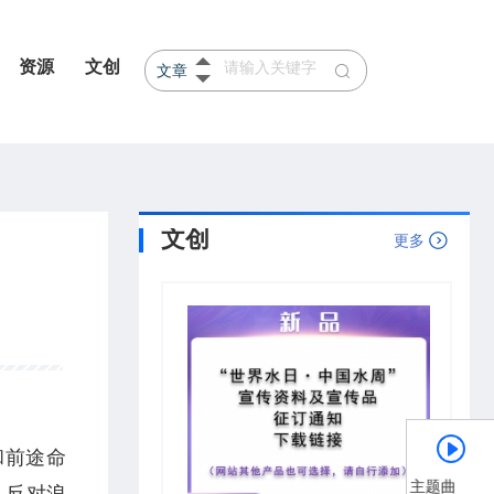
资源
文创
文章
产品
河北
山东
文创
更多
和前途命
《节水中国》主题曲