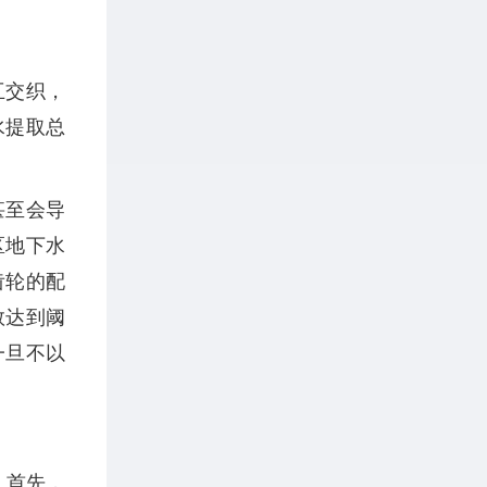
互交织，
水提取总
甚至会导
区地下水
齿轮的配
数达到阈
一旦不以
。首先，