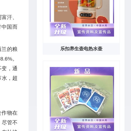
阿富汗、
对中国而
西兰的粮
乐扣养生壶电热水壶
.6%。
不变，通
节水，超
食作物在
，尽管不