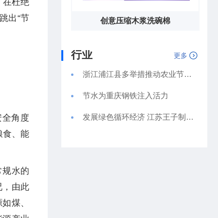
，在杜绝
跳出“节
创意压缩木浆洗碗棉
行业
更多
浙江浦江县多举措推动农业节水走深走实
节水为重庆钢铁注入活力
安全角度
发展绿色循环经济 江苏王子制纸提升用水效率
粮食、能
常规水的
况，由此
源如煤、