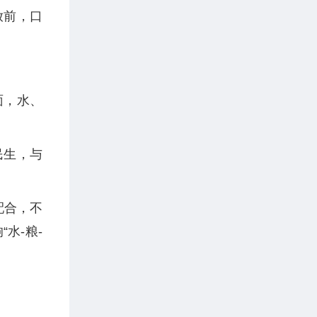
放前，口
面，水、
。
民生，与
配合，不
水-粮-