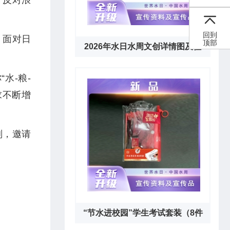
、反对浪
回到
。面对日
顶部
2026年水日水周文创详情图及征
订通知下载链接
水-粮-
求不断增
划，邀请
“节水进校园”学生考试套装（8件