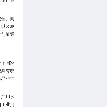
能源产业
安全。同
，以及农
食与能源
一个国家
费具有较
养品种结
生产用水
国工业用