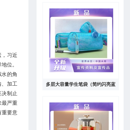
套）
素，习近
导地位。
拟水的角
输、加工
多层大容量学生笔袋（简约闪亮蓝
坚决制止
色）
来最严重
有重要意