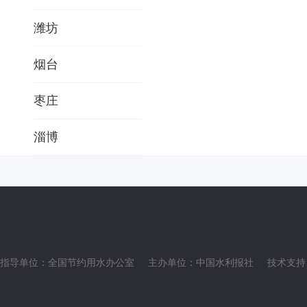
潍坊
烟台
枣庄
淄博
指导单位：全国节约用水办公室
主办单位：中国水利报社
技术支持