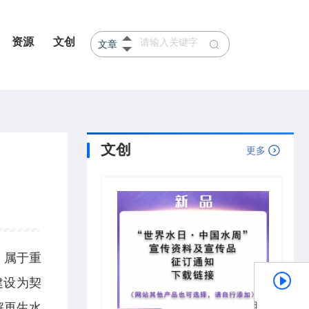
资源
文创
文章
产品
河北
山东
文创
更多
，属于重
建设为契
《节水中国
解再生水