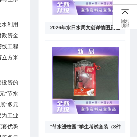
回到
生水利用
顶部
2026年水日水周文创详情图及征
财政资金
订通知下载链接
管线工程
万立方米
额投资的
元“节水
展“多元
仅为工业
配套优势
“节水进校园”学生考试套装（8件