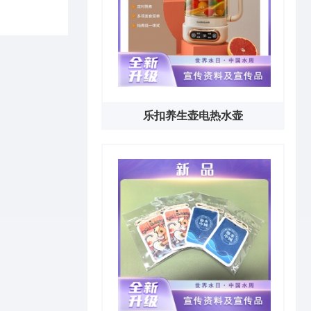
乐扣养生壶电热水壶