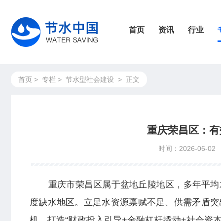
首页
资讯
行业
首页
>
专栏
>
节水型社会建设
>
正文
重庆荣昌区：有
时间：2026-06-02
重庆市荣昌区属于盆地丘陵地区，多年平均水
度缺水地区。立足水资源禀赋不足、供需矛盾突
机，打造“财政投入引导+金融杠杆撬动+社会资