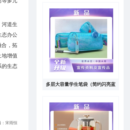
易等多元
套）
，河道生
生态办公
融合，拓
土地增值
系的生态
多层大容量学生笔袋（简约闪亮蓝
色）
辑：宋雨恒