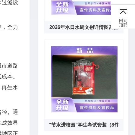
水过滤设
回到
顶部
维，全力
2026年水日水周文创详情图及征
订通知下载链接
城市道路
维成本。
、再生水
路径。通
水成效显
“节水进校园”学生考试套装（8件
越城区正