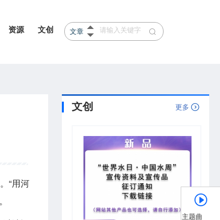
资源
文创
文章
产品
河北
山东
文创
更多
。“用河
。
《节水中国》主题曲