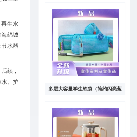
套）
（再生水
助海绵城
及节水器
。后续，
节水、护
多层大容量学生笔袋（简约闪亮蓝
。
色）