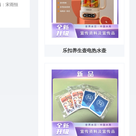
辑：宋雨恒
乐扣养生壶电热水壶