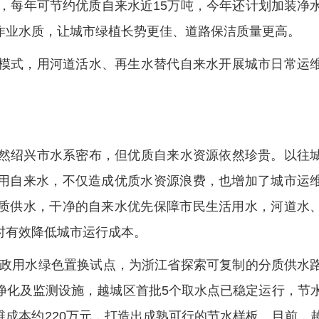
点，每年可节约优质自来水近15万吨，今年还计划加装净
作业水质，让城市绿植长势更佳、道路保洁质量更高。
模式，用河道活水、再生水替代自来水开展城市日常运
然绍兴市水系密布，但优质自来水资源依然珍贵。以往
用自来水，不仅造成优质水资源浪费，也增加了城市运
质供水，干净的自来水优先保障市民生活用水，河道水
时有效降低城市运行成本。
展市政用水绿色置换试点，为浙江省探索可复制的分质供水
净化及监测设施，越城区首批5个取水点已稳定运行，节
运维成本约220万元，打造出成熟可行的节水样板。目前，