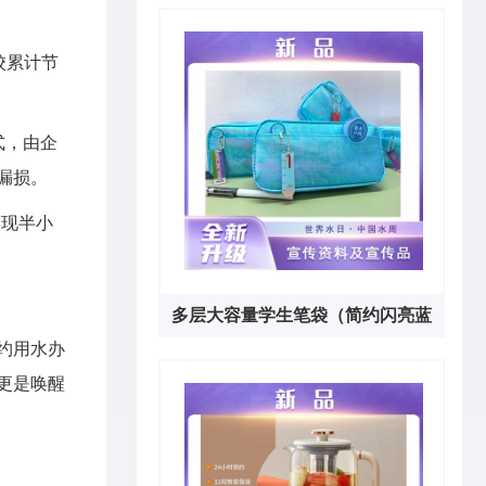
套）
校累计节
式，由企
漏损。
实现半小
多层大容量学生笔袋（简约闪亮蓝
约用水办
色）
更是唤醒