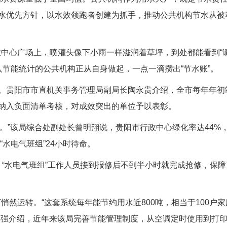
水优先方针，以水效领跑者创建为抓手，推动公共机构节水从被
中心广场上，喷灌头像下小雨一样滋润着草坪，到处都能看到“
入节能统计的公共机构正从自身做起，一点一滴攒出“节水账”。
导。贵阳市市直机关事务管理局副局长陶永贵介绍，全市每年年初
纳入负面清单考核，对成效突出的单位予以表彰。
题。”该局综合处副处长曾明翔说，贵阳市行政中心绿化率达44%
“水电气班组”24小时待命。
，“水电气班组”工作人员接到报修后不到半小时就完成抢修，保障
然运转。“这套系统每年能节约用水近800吨，相当于100户家
小强介绍，近年来该局完善节能管理制度，从空调定时使用到打