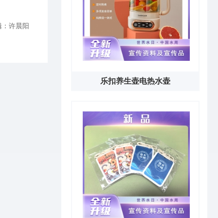
辑：许晨阳
乐扣养生壶电热水壶