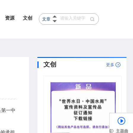
资源
文创
文章
产品
河北
山东
文创
更多
县第一中
《节水中国》主题曲
任的承担