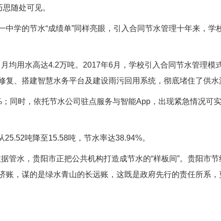
巧思随处可见。
一中学的节水“成绩单”同样亮眼，引入合同节水管理十年来，学
均用水高达4.2万吨。2017年6月，学校引入合同节水管理模
修复、搭建智慧水务平台及建设雨污回用系统，彻底堵住了供水
%；同时，依托节水公司驻点服务与智能App，出现紧急情况可
5.52吨降至15.58吨，节水率达38.94%。
据管水，贵阳市正把公共机构打造成节水的“样板间”。贵阳市节
济账，谋的是绿水青山的长远账，这既是政府先行的责任所系，