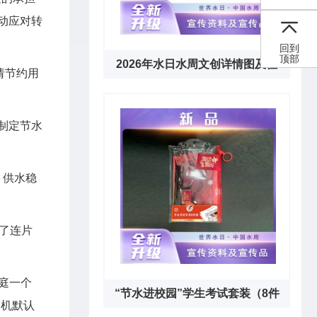
动应对转
回到
顶部
2026年水日水周文创详情图及征
请节约用
订通知下载链接
制定节水
，供水稳
了连片
庭一个
“节水进校园”学生考试套装（8件
印机默认